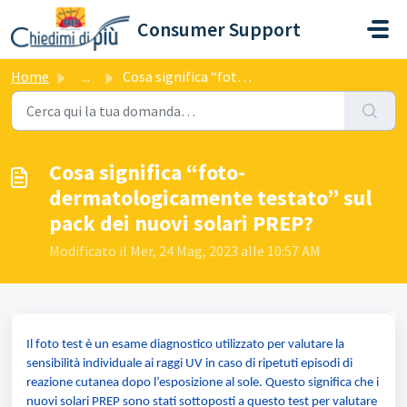
Salta al contenuto principale
Consumer Support
Home
...
Cosa significa “foto-dermatologicamente testato” sul pack...
Cosa significa “foto-
dermatologicamente testato” sul
pack dei nuovi solari PREP?
Modificato il Mer, 24 Mag, 2023 alle 10:57 AM
Il foto test è un esame diagnostico utilizzato per valutare la
sensibilità individuale ai raggi UV in caso di ripetuti episodi di
reazione cutanea dopo l’esposizione al sole. Questo significa che i
nuovi solari PREP sono stati sottoposti a questo test per valutare